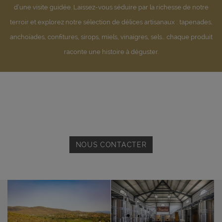
d’une visite guidée. Laissez-vous séduire par la richesse de notre
terroir et explorez notre sélection de délices artisanaux : tapenades,
anchoïades, confitures, sirops, miels, vinaigres, sels… chaque produit
raconte une histoire à déguster.
NOUS CONTACTER